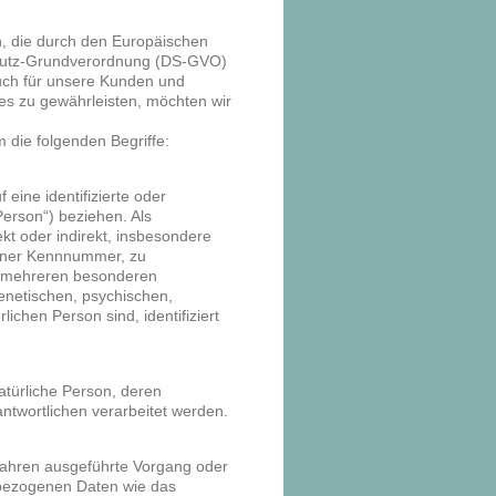
n, die durch den Europäischen
chutz-Grundverordnung (DS-GVO)
 auch für unsere Kunden und
ies zu gewährleisten, möchten wir
 die folgenden Begriffe:
eine identifizierte oder
Person“) beziehen. Als
ekt oder indirekt, insbesondere
einer Kennnummer, zu
r mehreren besonderen
enetischen, psychischen,
rlichen Person sind, identifiziert
 natürliche Person, deren
twortlichen verarbeitet werden.
erfahren ausgeführte Vorgang oder
bezogenen Daten wie das