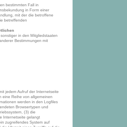
 den bestimmten Fall in
ensbekundung in Form einer
ndlung, mit der die betroffene
ie betreffenden
rtlichen
onstiger in den Mitgliedstaaten
 anderer Bestimmungen mit
mit jedem Aufruf der Internetseite
em eine Reihe von allgemeinen
mationen werden in den Logfiles
rwendeten Browsertypen und
iebssystem, (3) die
e Internetseite gelangt
ein zugreifendes System auf