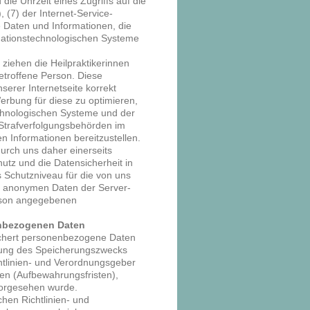
die Uhrzeit eines Zugriffs auf die
, (7) der Internet-Service-
 Daten und Informationen, die
rmationstechnologischen Systeme
ziehen die Heilpraktikerinnen
etroffene Person. Diese
serer Internetseite korrekt
Werbung für diese zu optimieren,
echnologischen Systeme und der
 Strafverfolgungsbehörden im
n Informationen bereitzustellen.
rch uns daher einerseits
hutz und die Datensicherheit in
 Schutzniveau für die von uns
e anonymen Daten der Server-
erson angegebenen
nbezogenen Daten
eichert personenbezogene Daten
chung des Speicherungszwecks
chtlinien- und Verordnungsgeber
en (Aufbewahrungsfristen),
 vorgesehen wurde.
hen Richtlinien- und