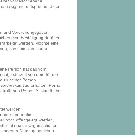
eber vorgeschriebene
tinemäßig und entsprechend den
en- und Verordnungsgeber
lichen eine Bestätigung darüber
erarbeitet werden. Möchte eine
en, kann sie sich hierzu
fene Person hat das vom
cht, jederzeit von dem für die
ie zu seiner Person
er Auskunft zu erhalten. Ferner
betroffenen Person Auskunft über
itet werden
nüber denen die
er noch offengelegt werden,
internationalen Organisationen
nbezogenen Daten gespeichert