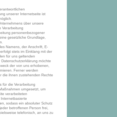
erantwortlichen
ng unserer Internetseite ist
öglich.
 Unternehmens über unsere
e Verarbeitung
rbeitung personenbezogener
keine gesetzliche Grundlage,
n.
es Namens, der Anschrift, E-
folgt stets im Einklang mit der
en für uns geltenden
r Datenschutzerklärung möchte
 Zweck der von uns erhobenen,
rmieren. Ferner werden
er die ihnen zustehenden Rechte
s für die Verarbeitung
he Maßnahmen umgesetzt, um
ite verarbeiteten
Internetbasierte
en, sodass ein absoluter Schutz
eder betroffenen Person frei,
elsweise telefonisch, an uns zu