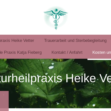
praxis Heike Vetter
Trauerarbeit und Sterbebegleitung
e Praxis Katja Fieberg
Kontakt / Anfahrt
Kosten u
urheilpraxis Heike V