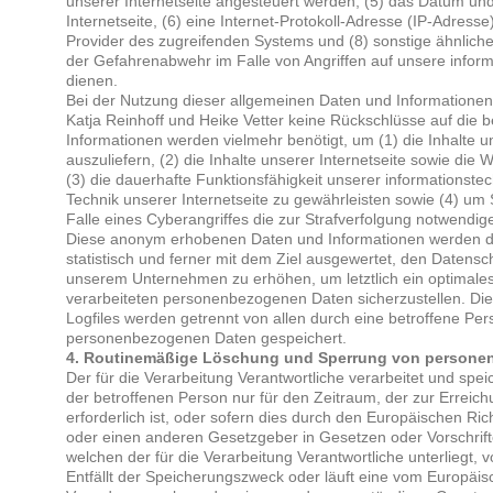
unserer Internetseite angesteuert werden, (5) das Datum und 
Internetseite, (6) eine Internet-Protokoll-Adresse (IP-Adresse)
Provider des zugreifenden Systems und (8) sonstige ähnliche
der Gefahrenabwehr im Falle von Angriffen auf unsere info
dienen.
Bei der Nutzung dieser allgemeinen Daten und Informationen 
Katja Reinhoff und Heike Vetter keine Rückschlüsse auf die b
Informationen werden vielmehr benötigt, um (1) die Inhalte un
auszuliefern, (2) die Inhalte unserer Internetseite sowie die 
(3) die dauerhafte Funktionsfähigkeit unserer informationst
Technik unserer Internetseite zu gewährleisten sowie (4) um
Falle eines Cyberangriffes die zur Strafverfolgung notwendige
Diese anonym erhobenen Daten und Informationen werden du
statistisch und ferner mit dem Ziel ausgewertet, den Datensc
unserem Unternehmen zu erhöhen, um letztlich ein optimales
verarbeiteten personenbezogenen Daten sicherzustellen. Di
Logfiles werden getrennt von allen durch eine betroffene P
personenbezogenen Daten gespeichert.
4. Routinemäßige Löschung und Sperrung von persone
Der für die Verarbeitung Verantwortliche verarbeitet und sp
der betroffenen Person nur für den Zeitraum, der zur Errei
erforderlich ist, oder sofern dies durch den Europäischen Ri
oder einen anderen Gesetzgeber in Gesetzen oder Vorschrift
welchen der für die Verarbeitung Verantwortliche unterliegt,
Entfällt der Speicherungszweck oder läuft eine vom Europäisc