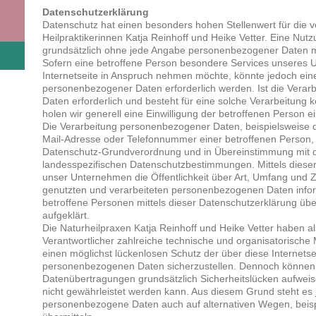
Datenschutzerklärung
Datenschutz hat einen besonders hohen Stellenwert für die v
Heilpraktikerinnen Katja Reinhoff und Heike Vetter. Eine Nutzu
grundsätzlich ohne jede Angabe personenbezogener Daten m
Sofern eine betroffene Person besondere Services unseres
Internetseite in Anspruch nehmen möchte, könnte jedoch ein
personenbezogener Daten erforderlich werden. Ist die Vera
Daten erforderlich und besteht für eine solche Verarbeitung 
holen wir generell eine Einwilligung der betroffenen Person ei
Die Verarbeitung personenbezogener Daten, beispielsweise d
Mail-Adresse oder Telefonnummer einer betroffenen Person, er
Datenschutz-Grundverordnung und in Übereinstimmung mit d
landesspezifischen Datenschutzbestimmungen. Mittels diese
unser Unternehmen die Öffentlichkeit über Art, Umfang und
genutzten und verarbeiteten personenbezogenen Daten info
betroffene Personen mittels dieser Datenschutzerklärung üb
aufgeklärt.
Die Naturheilpraxen Katja Reinhoff und Heike Vetter haben al
Verantwortlicher zahlreiche technische und organisatorisc
einen möglichst lückenlosen Schutz der über diese Internetse
personenbezogenen Daten sicherzustellen. Dennoch können 
Datenübertragungen grundsätzlich Sicherheitslücken aufweis
nicht gewährleistet werden kann. Aus diesem Grund steht es j
personenbezogene Daten auch auf alternativen Wegen, beispi