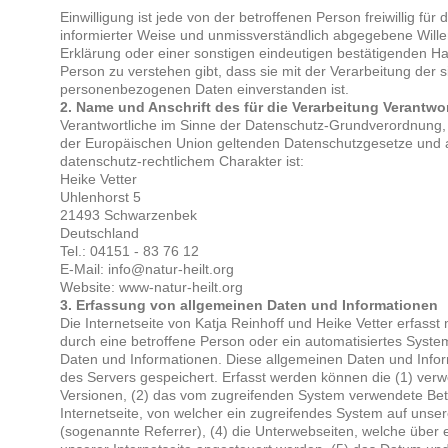
Einwilligung ist jede von der betroffenen Person freiwillig für
informierter Weise und unmissverständlich abgegebene Will
Erklärung oder einer sonstigen eindeutigen bestätigenden Ha
Person zu verstehen gibt, dass sie mit der Verarbeitung der s
personenbezogenen Daten einverstanden ist.
2. Name und Anschrift des für die Verarbeitung Verantwo
Verantwortliche im Sinne der Datenschutz-Grundverordnung, s
der Europäischen Union geltenden Datenschutzgesetze und
datenschutz-rechtlichem Charakter ist:
Heike Vetter
Uhlenhorst 5
21493 Schwarzenbek
Deutschland
Tel.: 04151 - 83 76 12
E-Mail: info@natur-heilt.org
Website: www-natur-heilt.org
3. Erfassung von allgemeinen Daten und Informationen
Die Internetseite von Katja Reinhoff und Heike Vetter erfasst 
durch eine betroffene Person oder ein automatisiertes Syst
Daten und Informationen. Diese allgemeinen Daten und Infor
des Servers gespeichert. Erfasst werden können die (1) ve
Versionen, (2) das vom zugreifenden System verwendete Betr
Internetseite, von welcher ein zugreifendes System auf unser
(sogenannte Referrer), (4) die Unterwebseiten, welche über 